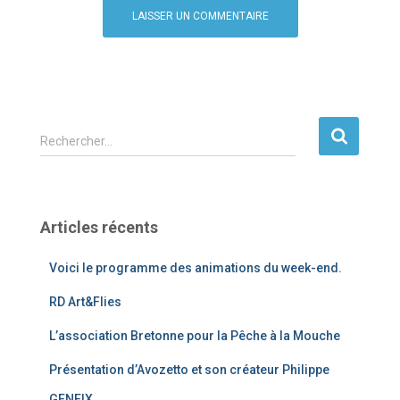
R
Rechercher…
e
c
h
e
Articles récents
r
c
Voici le programme des animations du week-end.
h
e
RD Art&Flies
r
L’association Bretonne pour la Pêche à la Mouche
:
Présentation d’Avozetto et son créateur Philippe
GENEIX