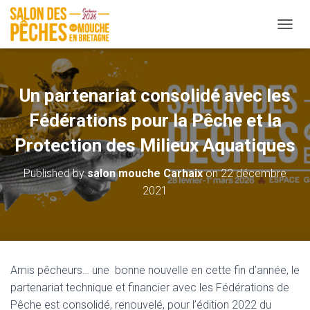
OUVRI
Un partenariat consolidé avec les
Fédérations pour la Pêche et la
Protection des Milieux Aquatiques
Published by
salon mouche Carhaix
on
22 décembre
2021
Amis pêcheurs… une bonne nouvelle en cette fin d’année, le
partenariat technique et financier avec les Fédérations de
Pêche est consolidé, renouvelé, pour l’édition 2022 du