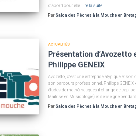
d’abord pour elle
Lire la suite
Par
Salon des Pêches à la Mouche en Breta
ACTUALITÉS
Présentation d’Avozetto 
Philippe GENEIX
Avozetto, c’est une entreprise atypique et son c
son parcours professionnel. Philippe GENEIX est
études de mathématiques il change de cap, se
Maîtrise en Musicologie) et il enseigne pendant
Par
Salon des Pêches à la Mouche en Breta