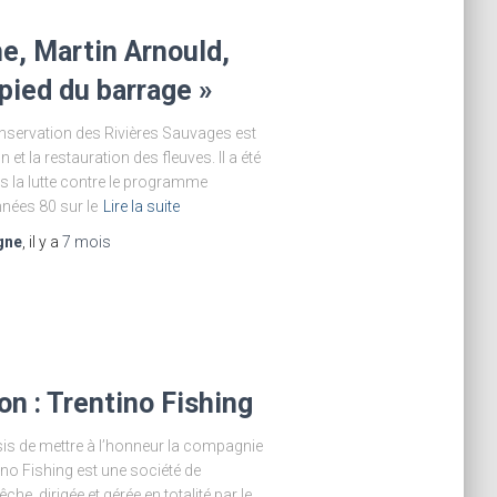
e, Martin Arnould,
 pied du barrage »
nservation des Rivières Sauvages est
et la restauration des fleuves. Il a été
s la lutte contre le programme
ées 80 sur le
Lire la suite
gne
, il y a
7 mois
on : Trentino Fishing
is de mettre à l’honneur la compagnie
no Fishing est une société de
, dirigée et gérée en totalité par le