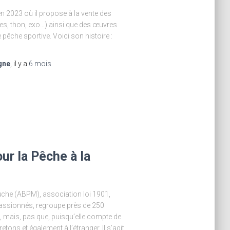
n 2023 où il propose à la vente des
es, thon, exo…) ainsi que des œuvres
 pêche sportive. Voici son histoire :
gne
, il y a
6 mois
ur la Pêche à la
uche (ABPM), association loi 1901,
passionnés, regroupe près de 250
, mais, pas que, puisqu’elle compte de
s et également à l’étranger. Il s’agit