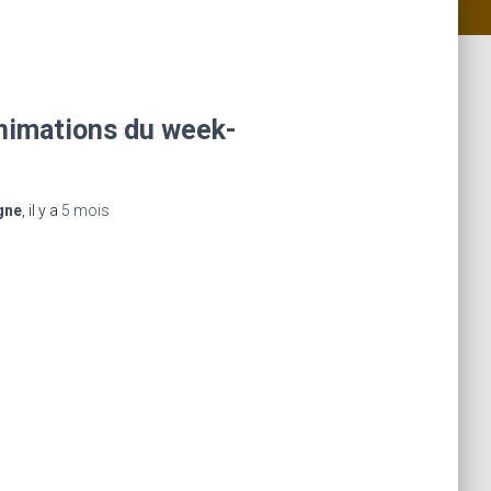
nimations du week-
gne
, il y a
5 mois