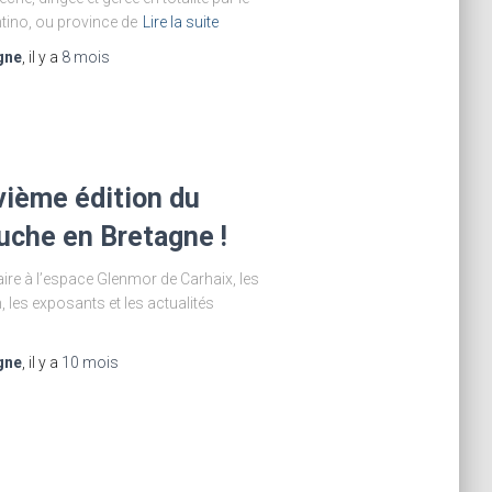
tino, ou province de
Lire la suite
gne
, il y a
8 mois
vième édition du
uche en Bretagne !
ire à l’espace Glenmor de Carhaix, les
 les exposants et les actualités
gne
, il y a
10 mois