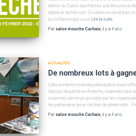
édition du Salon des Pêches à la Mouche en 
déplacer de très loin. Ce salon ne serait pas ce 
la confiance que vous
Lire la suite
Par
salon mouche Carhaix
, il y a
4 ans
ACTUALITÉS
De nombreux lots à gagne
Cette année la tombola participative vous off
Séjours de pêche en Ardèche, matériels haut 
surprises seront proposées par les organisat
les partenaires pour cet élan de générosité… Pa
Par
salon mouche Carhaix
, il y a
4 ans