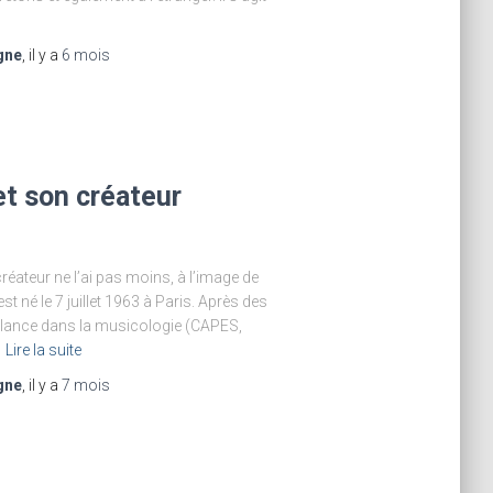
gne
, il y a
6 mois
et son créateur
réateur ne l’ai pas moins, à l’image de
 né le 7 juillet 1963 à Paris. Après des
 lance dans la musicologie (CAPES,
Lire la suite
gne
, il y a
7 mois