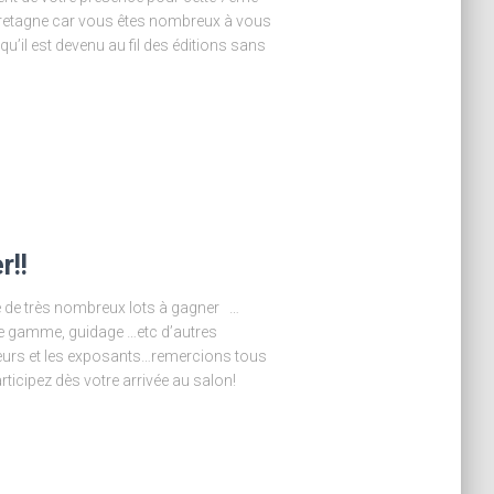
Bretagne car vous êtes nombreux à vous
qu’il est devenu au fil des éditions sans
r!!
re de très nombreux lots à gagner …
de gamme, guidage …etc d’autres
eurs et les exposants…remercions tous
rticipez dès votre arrivée au salon!