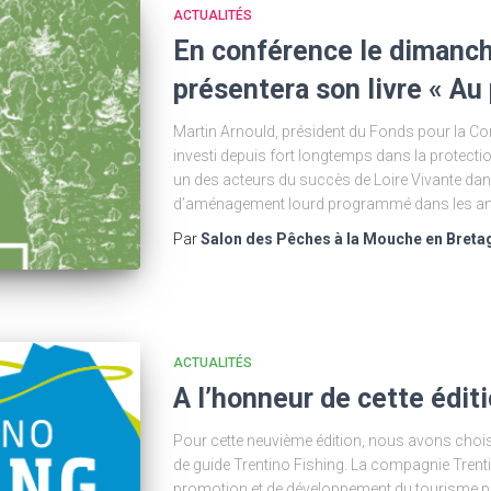
ACTUALITÉS
En conférence le dimanch
présentera son livre « Au
Martin Arnould, président du Fonds pour la Co
investi depuis fort longtemps dans la protection 
un des acteurs du succès de Loire Vivante dan
d’aménagement lourd programmé dans les ann
Par
Salon des Pêches à la Mouche en Breta
ACTUALITÉS
A l’honneur de cette éditi
Pour cette neuvième édition, nous avons chois
de guide Trentino Fishing. La compagnie Trenti
promotion et de développement du tourisme pêche