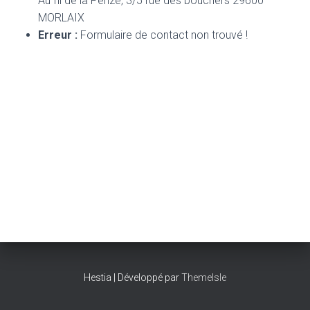
Au fil de la Penzé, 3/5 rue des bouchers 29600
MORLAIX
Erreur :
Formulaire de contact non trouvé !
Hestia | Développé par
ThemeIsle